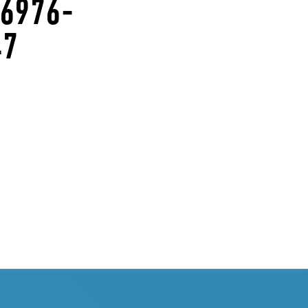
-6976-
47