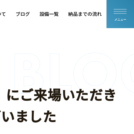
いて
ブログ
設備一覧
納品までの流れ
メニュー
5」にご来場いただき
品
住設部品
ざいました