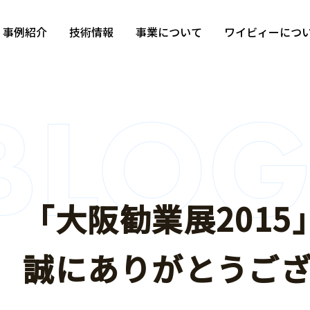
事例紹介
技術情報
事業について
ワイビィーにつ
カテゴリから探す
「大阪勧業展201
すべて
自動車部品
モーター部
誠にありがとうご