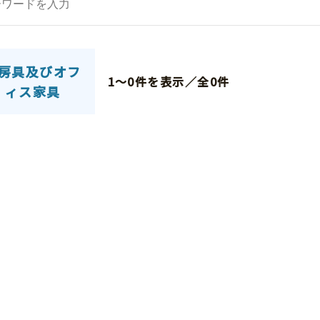
文房具及び
オフィス家具
農業機械
家電用品
房具及びオフ
1～0件を表示／全0件
ィス家具