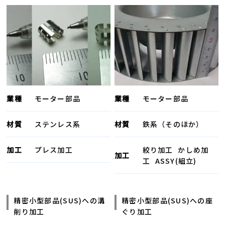
業種
モーター部品
業種
モーター部品
材質
ステンレス系
材質
鉄系（そのほか）
加工
プレス加工
絞り加工
かしめ加
加工
工
ASSY(組立)
精密小型部品(SUS)への溝
精密小型部品(SUS)への座
削り加工
ぐり加工