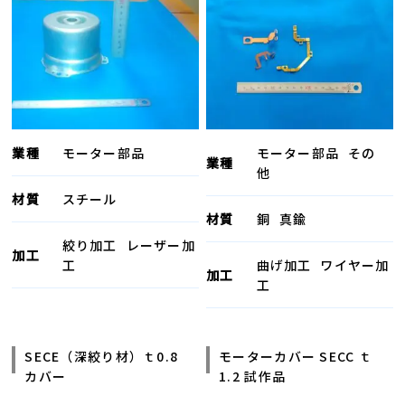
業種
モーター部品
モーター部品
その
業種
他
材質
スチール
材質
銅
真鍮
絞り加工
レーザー加
加工
工
曲げ加工
ワイヤー加
加工
工
SECE（深絞り材）ｔ0.8
モーターカバー SECC ｔ
カバー
1.2 試作品