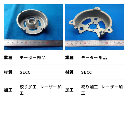
業種
モーター部品
業種
モーター部品
材質
SECC
材質
SECC
絞り加工
レーザー加
絞り加工
レーザー加
加工
加工
工
工