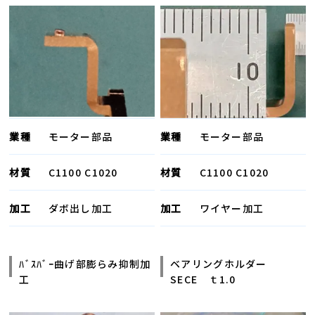
業種
モーター部品
業種
モーター部品
材質
C1100 C1020
材質
C1100 C1020
加工
ダボ出し加工
加工
ワイヤー加工
ﾊﾞｽﾊﾞｰ曲げ部膨らみ抑制加
ベアリングホルダー
工
SECE ｔ1.0