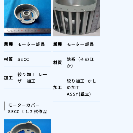
業種
モーター部品
業種
モーター部品
材質
SECC
鉄系（そのほ
材質
か）
絞り加工
レー
加工
ザー加工
絞り加工
かし
加工
め加工
ASSY(組立)
モーターカバー
SECC ｔ1.2 試作品