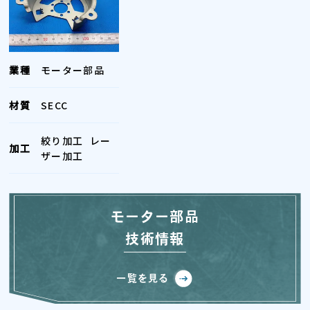
業種
モーター部品
材質
SECC
絞り加工
レー
加工
ザー加工
モーター部品
技術情報
一覧を見る