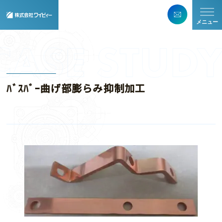
メニュー
ﾊﾞｽﾊﾞｰ曲げ部膨らみ抑制加工