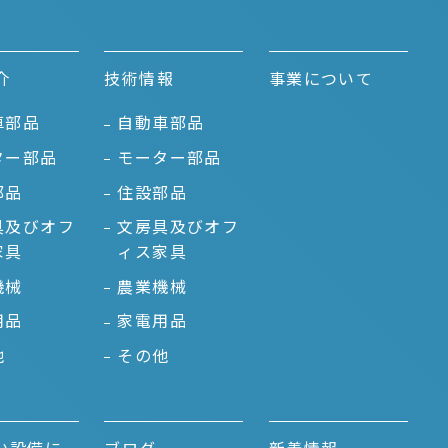
介
技術情報
事業について
車部品
自動車部品
ター部品
モーター部品
部品
住設部品
具及びオフ
文房具及びオフ
家具
ィス家具
機械
農業機械
用品
家電用品
他
その他