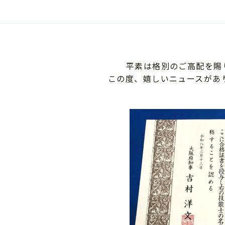
文房具及び
オフィス家具
農業機械
家電用品
平素は格別のご高配を賜
この度、嬉しいニュースがあ