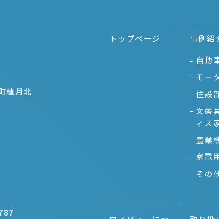
トップページ
事例紹
自動
モー
町植月北
住設
文房
ィス
農業
家電
その
787