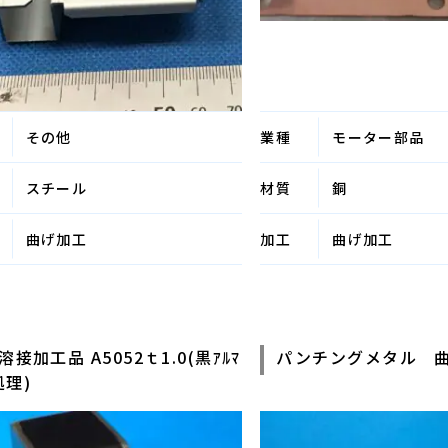
その他
業種
モーター部品
スチール
材質
銅
曲げ加工
加工
曲げ加工
ﾐ溶接加工品 A5052ｔ1.0(黒ｱﾙﾏ
パンチングメタル 
処理)