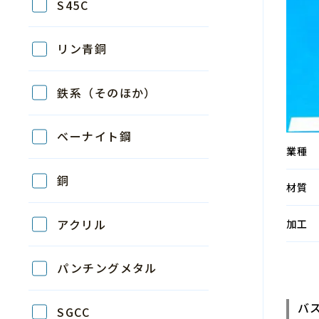
S45C
リン青銅
鉄系（そのほか）
ベーナイト鋼
業種
銅
材質
アクリル
加工
パンチングメタル
バス
SGCC