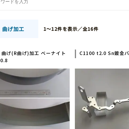
文房具及び
オフィス家具
農業機械
家電用品
曲げ加工
1～12件を表示／全16件
り曲げ(R曲げ)加工 ベーナイト
C1100 t2.0 Sn鍍
0.8