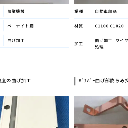
農業機械
業種
自動車部品
ベーナイト鋼
材質
C1100 C1020
曲げ加工
曲げ加工
ワイ
加工
処理
難度の曲げ加工
ﾊﾞｽﾊﾞｰ曲げ部膨ら