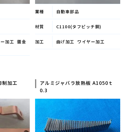
業種
自動車部品
材質
C1100(タフピッチ銅)
ヤー加工
鍍金
加工
曲げ加工
ワイヤー加工
み抑制加工
アルミジャバラ放熱板 A1050ｔ
0.3