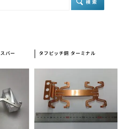
その他
金バスバー
タフピッチ銅 ターミナル